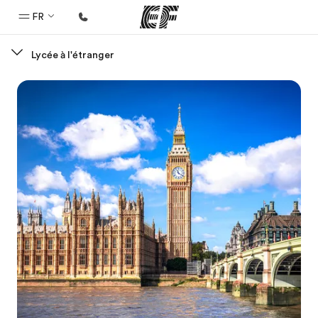
FR
Lycée à l'étranger
Accueil
Bienvenue chez EF
Programmes
Nos offres
Bureaux
Trouver un bureau
A propos de nous
Qui sommes-nous ?
EF recrute
Rejoignez nos équipes