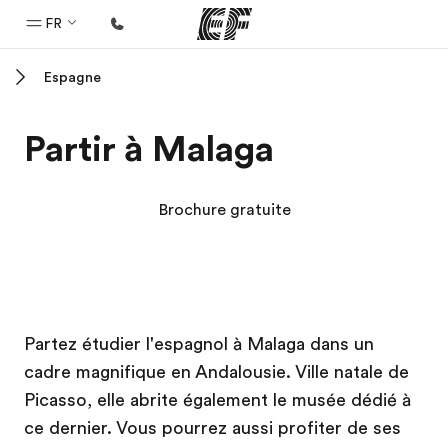
FR
Espagne
Accueil
Bienvenue chez EF
Partir à Malaga
Programmes
Nos offres
Brochure gratuite
Bureaux
Trouver un bureau
A propos de nous
Campus EF
Campus EF
Partez étudier l'espagnol à Malaga dans un
Qui sommes-nous ?
cadre magnifique en Andalousie. Ville natale de
EF recrute
Picasso, elle abrite également le musée dédié à
Rejoignez nos équipes
ce dernier. Vous pourrez aussi profiter de ses