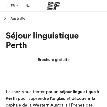
FR
Australie
Accueil
Bienvenue chez EF
Séjour linguistique
Programmes
Perth
Nos offres
Bureaux
Brochure gratuite
Trouver un bureau
A propos de nous
Qui sommes-nous ?
Campus EF
Campus EF
EF recrute
Laissez-vous tenter par un
séjour linguistique à
Perth
pour apprendre l'anglais et découvrir la
Rejoignez nos équipes
capitale de la Western Australia ! Prenez des