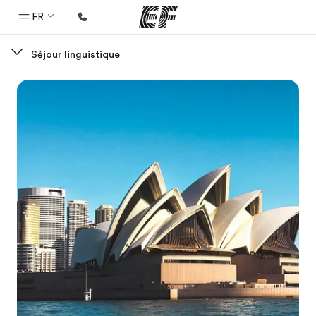
FR
Séjour linguistique
Accueil
Bienvenue chez EF
Programmes
Nos offres
Bureaux
Trouver un bureau
A propos de nous
Qui sommes-nous ?
EF recrute
Rejoignez nos équipes