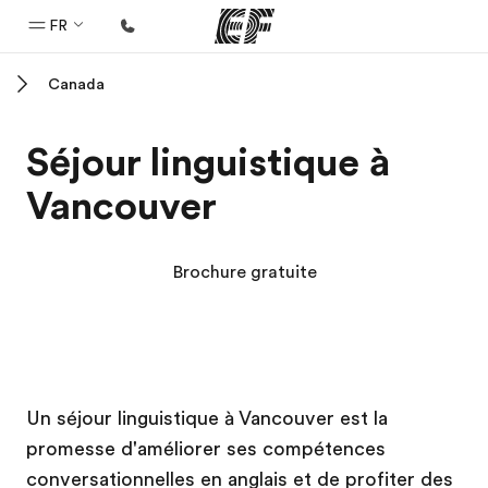
FR
Canada
Accueil
Bienvenue chez EF
Séjour linguistique à
Programmes
Vancouver
Nos offres
Bureaux
Brochure gratuite
Trouver un bureau
A propos de nous
Qui sommes-nous ?
Campus EF
Campus EF
EF recrute
Un séjour linguistique à Vancouver est la
promesse d'améliorer ses compétences
Rejoignez nos équipes
conversationnelles en anglais et de profiter des