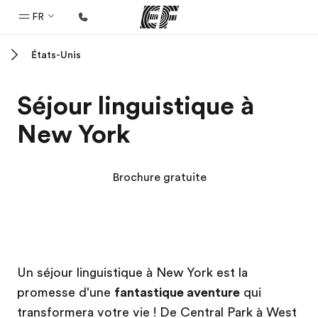
FR
États-Unis
Accueil
Bienvenue chez EF
Séjour linguistique à
Programmes
New York
Nos offres
Bureaux
Brochure gratuite
Trouver un bureau
A propos de nous
Qui sommes-nous ?
Campus EF
Campus EF
EF recrute
Un séjour linguistique à New York est la
promesse d'une
fantastique aventure
qui
Rejoignez nos équipes
transformera votre vie ! De Central Park à West