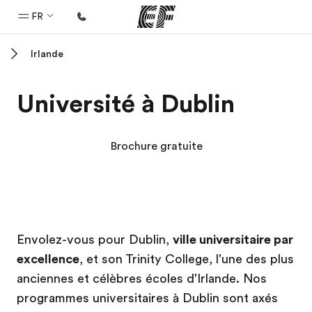
FR
Irlande
Accueil
Bienvenue chez EF
Université à Dublin
Programmes
Nos offres
Brochure gratuite
Bureaux
Trouver un bureau
A propos de nous
Campus EF
Campus EF
Campus EF
Campus EF
Envolez-vous pour Dublin,
ville universitaire par
Qui sommes-nous ?
excellence
, et son Trinity College, l'une des plus
EF recrute
anciennes et célèbres écoles d'Irlande. Nos
Rejoignez nos équipes
programmes universitaires à Dublin sont axés