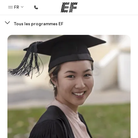
FR
Tous les programmes EF
Accueil
Bienvenue chez EF
Programmes
Nos offres
Bureaux
Trouver un bureau
A propos de nous
Qui sommes-nous ?
EF recrute
Rejoignez nos équipes