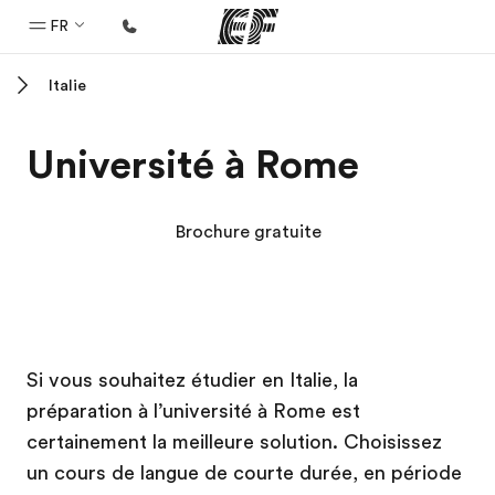
FR
Italie
Accueil
Bienvenue chez EF
Université à Rome
Programmes
Nos offres
Brochure gratuite
Bureaux
Trouver un bureau
A propos de nous
Campus EF
Campus EF
Campus EF
Campus EF
Si vous souhaitez étudier en Italie, la
Qui sommes-nous ?
préparation à l’université à Rome est
EF recrute
certainement la meilleure solution. Choisissez
Rejoignez nos équipes
un cours de langue de courte durée, en période