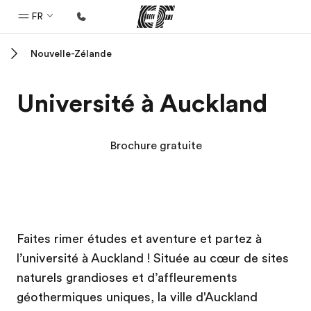
FR
Nouvelle-Zélande
Accueil
Bienvenue chez EF
Université à Auckland
Programmes
Nos offres
Brochure gratuite
Bureaux
Trouver un bureau
A propos de nous
Campus EF
Campus EF
Campus EF
Campus EF
Faites rimer études et aventure et partez à
Qui sommes-nous ?
l’université à Auckland ! Située au cœur de sites
EF recrute
naturels grandioses et d’affleurements
Rejoignez nos équipes
géothermiques uniques, la ville d'Auckland