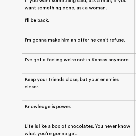
If you want something said, ask a man; if you
want something done, ask a woman.
I'll be back.
I'm gonna make him an offer he can't refuse.
I've got a feeling we're not in Kansas anymore.
Keep your friends close, but your enemies
closer.
Knowledge is power.
Life is like a box of chocolates. You never know
what you’re gonna get.