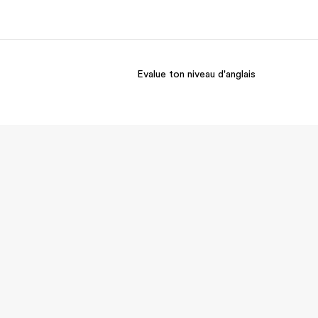
Evalue ton niveau d'anglais
os de nous
EF recrute
mmes-nous ?
Rejoignez nos équipes