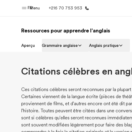
FR
Menu
+216 70 753 953
Ressources pour apprendre l'anglais
Accueil
Progra
Aperçu
Grammaire anglaise
Anglais pratique
Bienvenue chez EF
Nos off
Citations célèbres en ang
Ces citations célèbres seront reconnues par la plupart 
Certaines viennent de la langue écrite (pièces de thé
proviennent de films, et d'autres encore ont été dit 
l'histoire. Toutes peuvent être citées dans une conversa
sont si célèbres qu'elles seront reconnues immédiateme
sont souvent modifiées légèrement pour faire des bla