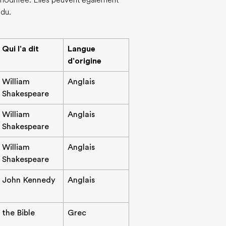
n modifiée. Elles peuvent également
ndu.
Qui l'a dit
Langue
d'origine
William
Anglais
Shakespeare
William
Anglais
Shakespeare
William
Anglais
Shakespeare
John Kennedy
Anglais
the Bible
Grec