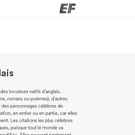
mmes
Bureaux
A prop
res
Trouver un bureau
Qui so
lais
des locuteurs natifs d'anglais.
âtre, romans ou poèmes), d'autres
par des personnages célèbres de
tion, en entier ou en partie, car elles
nt. Les citations les plus célèbres
gues, puisque tout le monde va