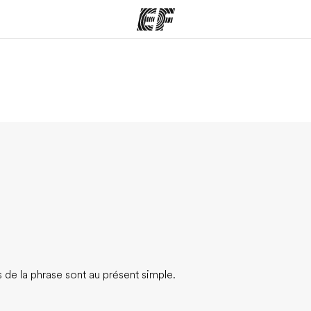
mmes
Bureaux
A prop
res
Trouver un bureau
Qui so
s de la phrase sont au présent simple.