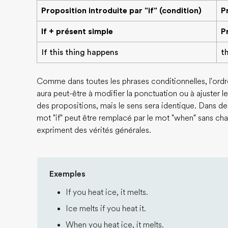
Proposition introduite par "if" (condition)
P
If + présent simple
P
If this thing happens
t
Comme dans toutes les phrases conditionnelles, l'ordr
aura peut-être à modifier la ponctuation ou à ajuster
des propositions, mais le sens sera identique. Dans de
mot "if" peut être remplacé par le mot "when" sans cha
expriment des vérités générales.
Exemples
If you heat ice, it melts.
Ice melts if you heat it.
When you heat ice, it melts.