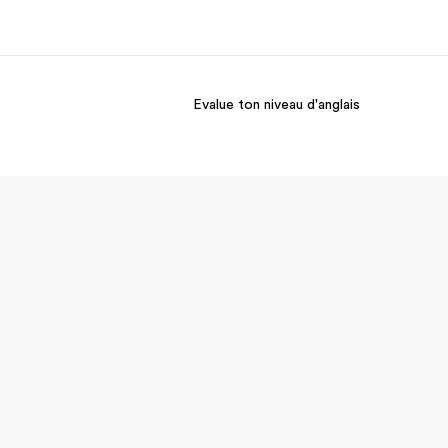
Evalue ton niveau d'anglais
os de nous
EF recrute
mmes-nous ?
Rejoignez nos équipes