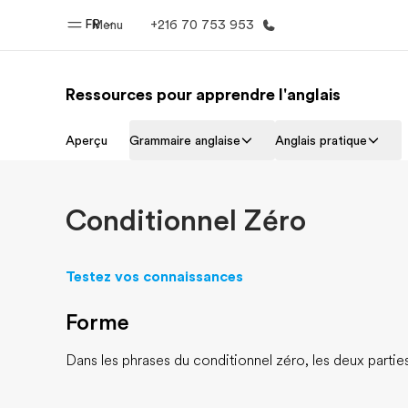
FR
Menu
+216 70 753 953
Ressources pour apprendre l'anglais
Accueil
Progra
Aperçu
Grammaire anglaise
Anglais pratique
Bienvenue chez EF
Nos off
Conditionnel Zéro
Testez vos connaissances
Forme
Dans les phrases du conditionnel zéro, les deux partie