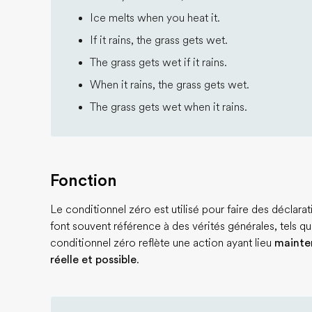
Ice melts when you heat it.
If it rains, the grass gets wet.
The grass gets wet if it rains.
When it rains, the grass gets wet.
The grass gets wet when it rains.
Fonction
Le conditionnel zéro est utilisé pour faire des déclara
font souvent référence à des vérités générales, tels que
conditionnel zéro reflète une action ayant lieu
mainte
réelle et possible
.