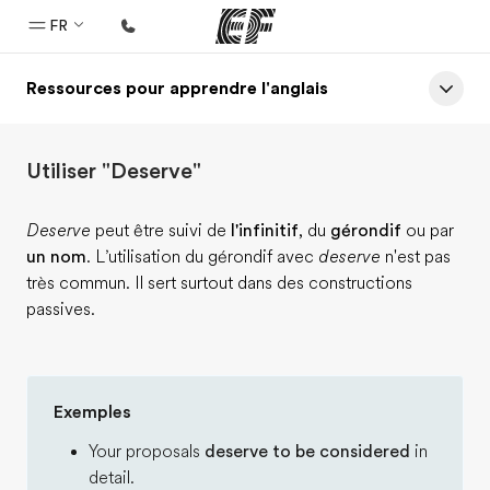
FR
Ressources pour apprendre l'anglais
Accueil
Bienvenue chez EF
Utiliser "Deserve"
Programmes
Nos offres
Deserve
peut être suivi de
l'infinitif
, du
gérondif
ou par
un nom
. L’utilisation du gérondif avec
deserve
n'est pas
Bureaux
très commun. Il sert surtout dans des constructions
Trouver un bureau
passives.
A propos de nous
Qui sommes-nous ?
Exemples
EF recrute
Your proposals
deserve to be considered
in
Rejoignez nos équipes
detail.