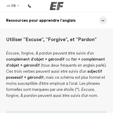
FR
Ressources pour apprendre l'anglais
Accueil
Bienvenue chez EF
Utiliser "Excuse", "Forgive", et "Pardon"
Programmes
Nos offres
Excuse, forgive, & pardon
peuvent être suivis d'un
complément d'objet + gérondif
ou
for + complément
Bureaux
d'objet + gérondif
(tous deux fréquents en anglais parlé).
Trouver un bureau
Ces trois verbes peuvent aussi etre suivis d'un
adjectif
possessif + gérondif
, mais ce schéma est plus formel et
A propos de nous
moins susceptible d'être employé à l'oral. Les phrases
Qui sommes-nous ?
formelles sont marquées par une étoile (*).
Excuse,
forgive, & pardon
peuvent aussi être suivis d'un nom.
EF recrute
Rejoignez nos équipes