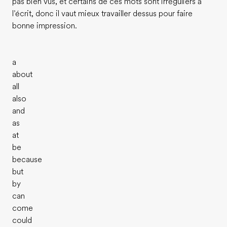
pas bien vus, et certains de ces mots sont irréguliers à
l’écrit, donc il vaut mieux travailler dessus pour faire
bonne impression.
a
about
all
also
and
as
at
be
because
but
by
can
come
could