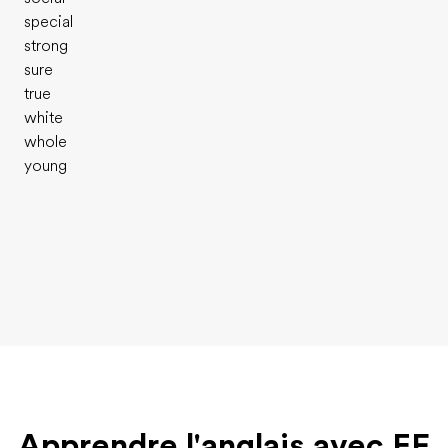
special
strong
sure
true
white
whole
young
Apprendre l'anglais avec EF