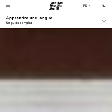
FR
Apprendre une langue
Un guide complet
Accueil
Programmes
Bureaux
A
EF
propos
recrute
Bienvenue
Nos offres
Trouver un
chez EF
bureau
de
Rejoignez
nos
nous
équipes
Qui
sommes-
nous ?