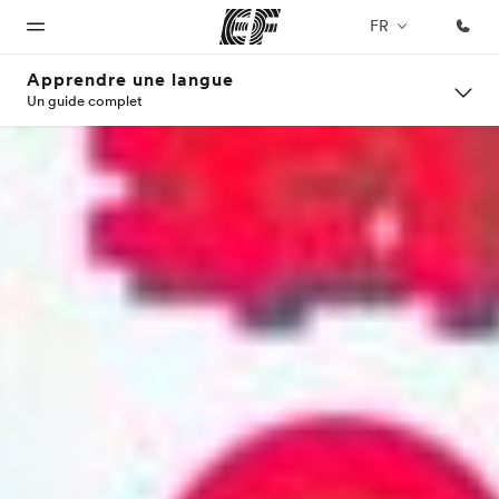
FR
Apprendre une langue
Un guide complet
Accueil
Programmes
Bureaux
A
EF
propos
recrute
Bienvenue
Nos offres
Trouver un
chez EF
bureau
de
Rejoignez
nos
nous
équipes
Qui
sommes-
nous ?