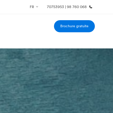
FR
70753953 | 98 760 068
Brochure gratuite
os de nous
EF recrute
mmes-nous ?
Rejoignez nos équipes