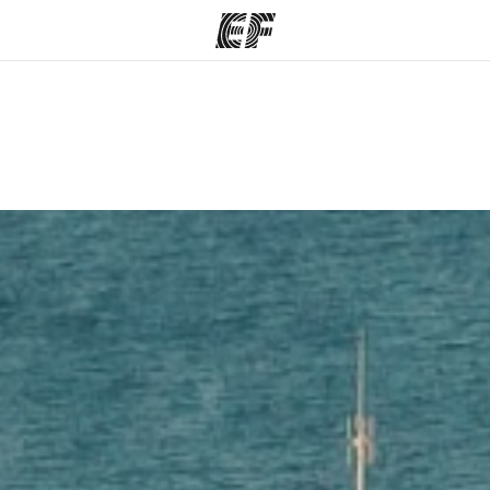
mmes
Bureaux
A prop
res
Trouver un bureau
Qui so