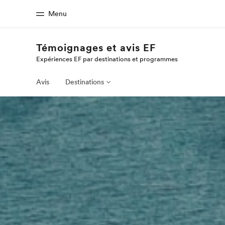
Menu
Témoignages et avis EF
Expériences EF par destinations et programmes
Accueil
Progra
Bienvenue chez EF
Nos off
Avis
Destinations