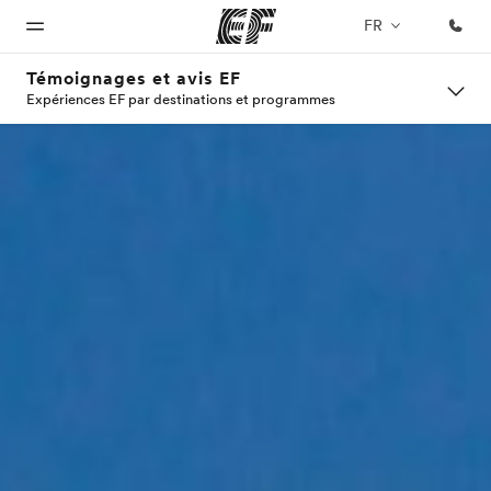
FR
Témoignages et avis EF
Expériences EF par destinations et programmes
Accueil
Programmes
Bureaux
A
EF
propos
recrute
Bienvenue
Nos offres
Trouver un
chez EF
bureau
de
Rejoignez
nos
nous
équipes
Qui
sommes-
nous ?