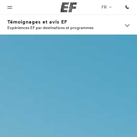
FR
Témoignages et avis EF
Expériences EF par destinations et programmes
Accueil
Programmes
Bureaux
A
EF
propos
recrute
Bienvenue
Nos offres
Trouver un
chez EF
bureau
de
Rejoignez
nos
nous
équipes
Qui
sommes-
nous ?