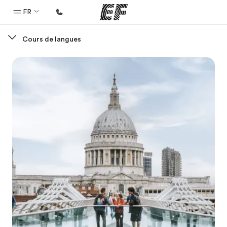
FR
Cours de langues
Accueil
Bienvenue chez EF
Programmes
Nos offres
Bureaux
Trouver un bureau
A propos de nous
Qui sommes-nous ?
EF recrute
Rejoignez nos équipes