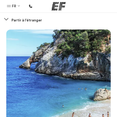
FR
Partir à l'étranger
Accueil
Bienvenue chez EF
Programmes
Nos offres
Bureaux
Trouver un bureau
A propos de nous
Qui sommes-nous ?
EF recrute
Rejoignez nos équipes