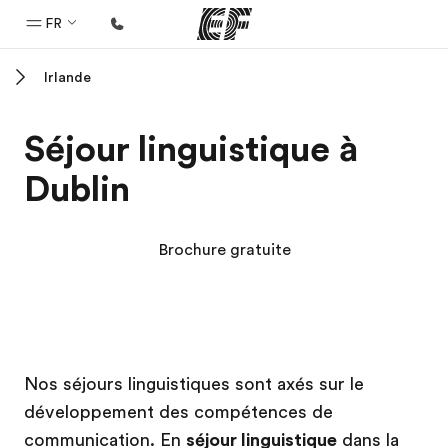
FR
Irlande
Accueil
Bienvenue chez EF
Séjour linguistique à
Programmes
Dublin
Nos offres
Bureaux
Brochure gratuite
Trouver un bureau
A propos de nous
Qui sommes-nous ?
Campus EF
Campus EF
EF recrute
Nos séjours linguistiques sont axés sur le
développement des compétences de
Rejoignez nos équipes
communication. En
séjour linguistique
dans la