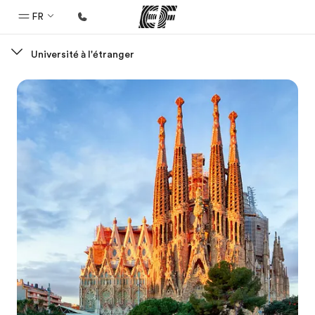
FR
Université à l'étranger
Accueil
Bienvenue chez EF
Programmes
Nos offres
Bureaux
Trouver un bureau
A propos de nous
Qui sommes-nous ?
EF recrute
Rejoignez nos équipes