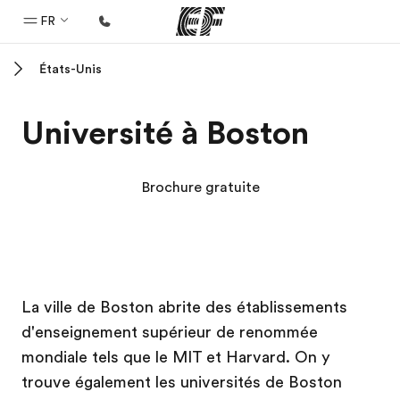
FR
États-Unis
Accueil
Bienvenue chez EF
Université à Boston
Programmes
Nos offres
Brochure gratuite
Bureaux
Trouver un bureau
A propos de nous
Campus EF
Campus EF
Campus EF
Campus EF
La ville de Boston abrite des établissements
Qui sommes-nous ?
d'enseignement supérieur de renommée
EF recrute
mondiale tels que le MIT et Harvard. On y
Rejoignez nos équipes
trouve également les universités de Boston