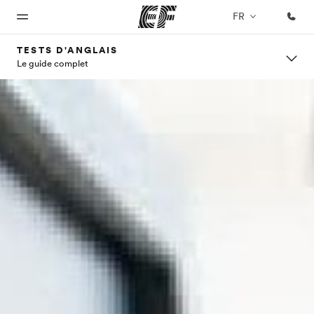
FR
TESTS D'ANGLAIS
Le guide complet
Accueil
Programmes
Bureaux
A
EF
propos
recrute
Bienvenue
Nos offres
Trouver un
chez EF
bureau
de
Rejoignez
nos
nous
équipes
Qui
sommes-
nous ?