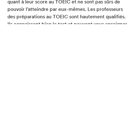
quant à leur score au TOEIC et ne sont pas sûrs de
pouvoir l’atteindre par eux-mêmes. Les professeurs
des préparations au TOEIC sont hautement qualifiés.
Ils connaissent bien le test et peuvent vous enseigner
des stratégies très précises pour tirer le meilleur parti
de vos capacités le jour de l’examen. Ils connaissent
Evalue ton niveau d'anglais
également les différents types de terminologie,
grammaire et utilisation que vous devrez maîtriser pour
obtenir de bons résultats au TOEIC.
Il existe une vaste gamme de cours de préparation au
TOEIC sur le marché. Les trois principaux types sont
les cours de TOEIC en ligne, les cours de TOEIC dans
un établissement scolaire proche de votre domicile et
les cours de TOEIC à l’étranger. La préparation au
TOEIC en ligne est flexible et peu coûteuse, mais elle
exige de l'autodiscipline pour suivre à la lettre votre
plan d'étude. Les cours de TOEIC dans un
établissement scolaire proche de votre domicile vous