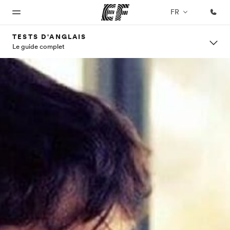
FR
TESTS D'ANGLAIS
Le guide complet
Accueil
Programmes
Bureaux
A
EF
propos
recrute
Bienvenue
Nos offres
Trouver un
chez EF
bureau
de
Rejoignez
nos
nous
équipes
Qui
sommes-
nous ?