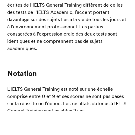
écrites de l’IELTS General Training diffèrent de celles
des tests de l’IELTS Academic, l'accent portant
davantage sur des sujets liés à la vie de tous les jours et
à l’environnement professionnel. Les parties
consacrées à l’expression orale des deux tests sont
identiques et ne comprennent pas de sujets
académiques.
Notation
L’IELTS General Training est
noté
sur une échelle
comprise entre 0 et 9 et ses scores ne sont pas basés
sur la réussite ou l'échec. Les résultats obtenus à IELTS
General Training sont valables 2 ans.
Evalue ton niveau d'anglais
Tests d'anglais
IELTS
General Training
Home