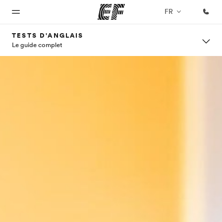
FR
TESTS D'ANGLAIS
Le guide complet
Accueil
Programmes
Bureaux
A
EF
propos
recrute
Bienvenue
Nos offres
Trouver un
chez EF
bureau
de
Rejoignez
nos
nous
équipes
Qui
sommes-
nous ?