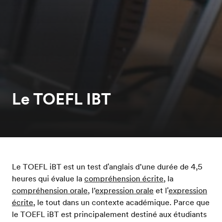
Le TOEFL IBT
Le TOEFL iBT est un test d'anglais d’une durée de 4,5
heures qui évalue la
compréhension écrite
, la
compréhension orale
, l’
expression orale
et l'
expression
écrite
, le tout dans un contexte académique. Parce que
le TOEFL iBT est principalement destiné aux étudiants