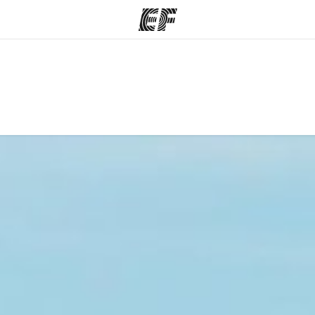
mmes
Bureaux
A prop
res
Trouver un bureau
Qui so