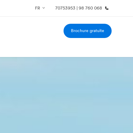
FR
70753953 | 98 760 068
Brochure gratuite
os de nous
EF recrute
mmes-nous ?
Rejoignez nos équipes