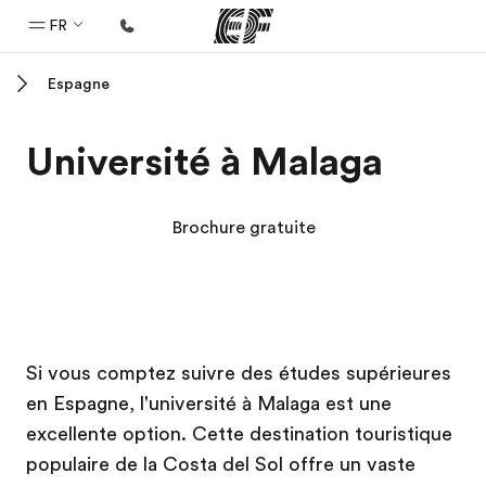
FR
Espagne
Accueil
Bienvenue chez EF
Université à Malaga
Programmes
Nos offres
Brochure gratuite
Bureaux
Trouver un bureau
A propos de nous
Campus EF
Campus EF
Campus EF
Campus EF
Si vous comptez suivre des études supérieures
Qui sommes-nous ?
en Espagne, l'université à Malaga est une
EF recrute
excellente option. Cette destination touristique
Rejoignez nos équipes
populaire de la Costa del Sol offre un vaste