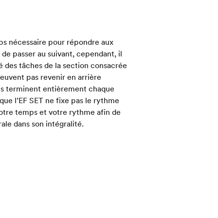
mps nécessaire pour répondre aux
de passer au suivant, cependant, il
té des tâches de la section consacrée
euvent pas revenir en arrière
u’ils terminent entièrement chaque
 que l’EF SET ne fixe pas le rythme
 votre temps et votre rythme afin de
le dans son intégralité.
orale est répartie à parts égales
e
dans le calcul du
score total de l’EF