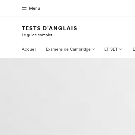
Menu
TESTS D'ANGLAIS
Le guide complet
Accueil
Progra
Bienvenue chez EF
Nos off
Accueil
Examens de Cambridge
EF SET
I