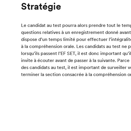
Stratégie
Le candidat au test pourra alors prendre tout le te
questions relatives à un enregistrement donné avant 
dispose d’un temps limité pour effectuer l’intégrali
à la compréhension orale. Les candidats au test ne p
lorsqu’ils passent l’EF SET, il est donc important q
invite à écouter avant de passer à la suivante. Parce
des candidats au test, il est important de surveiller
terminer la section consacrée à la compréhension ora
Notation
La section de l’EF SET consacrée à la compréhension 
avec la section consacrée à la
compréhension écrit