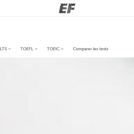
mmes
Bureaux
A prop
res
Trouver un bureau
Qui so
ELTS
TOEFL
TOEIC
Comparer les tests