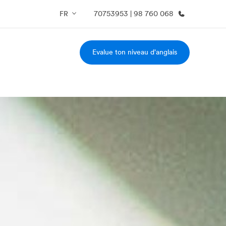
FR
70753953 | 98 760 068
Evalue ton niveau d'anglais
os de nous
EF recrute
mmes-nous ?
Rejoignez nos équipes