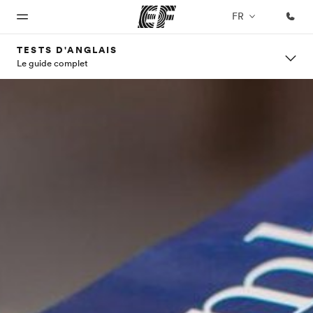
FR
TESTS D'ANGLAIS
Le guide complet
Accueil
Programmes
Bureaux
A
EF
propos
recrute
Bienvenue
Nos offres
Trouver un
chez EF
bureau
de
Rejoignez
nos
nous
équipes
Qui
sommes-
nous ?