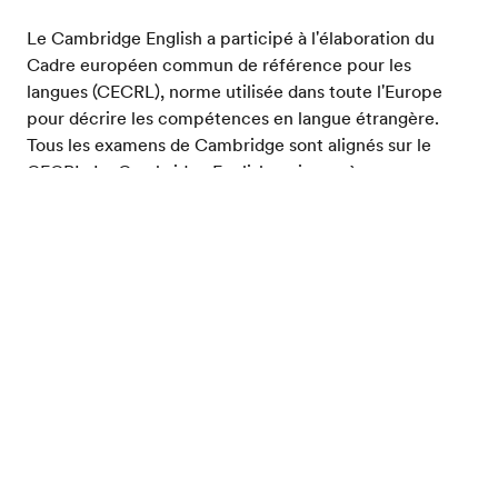
Le Cambridge English a participé à l'élaboration du
Cadre européen commun de référence pour les
langues (CECRL), norme utilisée dans toute l'Europe
pour décrire les compétences en langue étrangère.
Tous les examens de Cambridge sont alignés sur le
CECRL. Le Cambridge English, qui coopère
étroitement avec le British Council dans la gestion de
Evalue ton niveau d'anglais
l'IELTS, a, au cours de la dernière décennie, formé une
alliance avec l'Université du Michigan pour développer
un système de tests de la langue anglaise aux États-
Unis.
Tests d'anglais
Examens de Cambridge
Home
Cambridge english