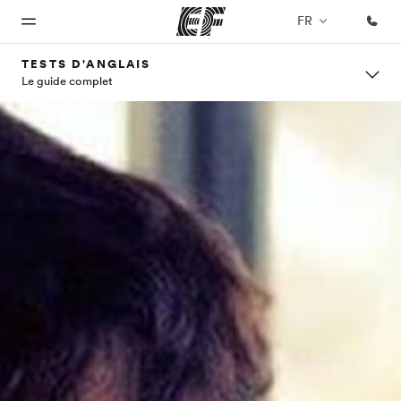
FR
TESTS D'ANGLAIS
Le guide complet
Accueil
Programmes
Bureaux
A
EF
propos
recrute
Bienvenue
Nos offres
Trouver un
chez EF
bureau
de
Rejoignez
nos
nous
équipes
Qui
sommes-
nous ?