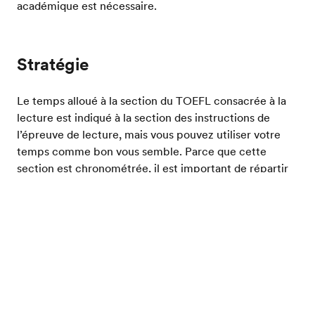
académique est nécessaire.
Stratégie
Le temps alloué à la section du TOEFL consacrée à la
lecture est indiqué à la section des instructions de
l’épreuve de lecture, mais vous pouvez utiliser votre
temps comme bon vous semble. Parce que cette
section est chronométrée, il est important de répartir
vos efforts afin de disposer de suffisamment de temps
pour lire tous les textes et répondre à toutes les
Evalue ton niveau d'anglais
questions de compréhension. Une réponse laissée en
blanc au TOEFL est considérée comme incorrecte.
Notation