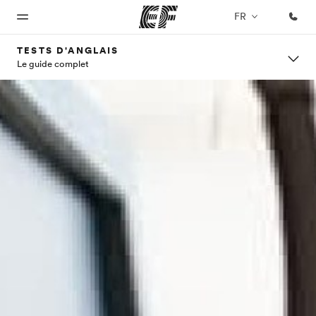
FR
TESTS D'ANGLAIS
Le guide complet
Accueil
Programmes
Bureaux
A
EF
propos
recrute
Bienvenue
Nos offres
Trouver un
chez EF
bureau
de
Rejoignez
nos
nous
équipes
Qui
sommes-
nous ?