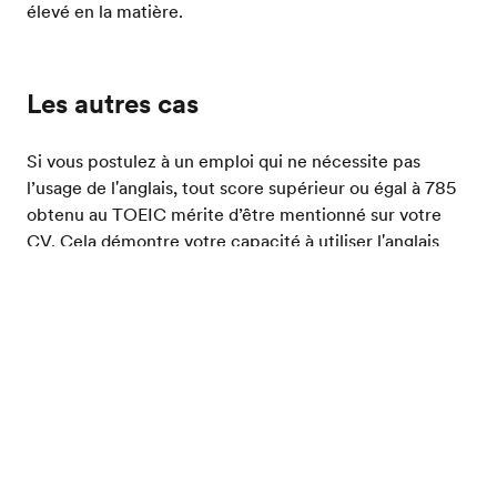
élevé en la matière.
Les autres cas
Si vous postulez à un emploi qui ne nécessite pas
l’usage de l'anglais, tout score supérieur ou égal à 785
obtenu au TOEIC mérite d’être mentionné sur votre
CV. Cela démontre votre capacité à utiliser l'anglais
dans un environnement professionnel et permettra à
votre candidature de se démarquer. Cependant, si
Evalue ton niveau d'anglais
l'emploi visé requiert la maîtrise de l'anglais, il ne vaut
mieux ne pas mentionner un score de TOEIC inférieur
à 900. Il est préférable, dans ce cas, de ne rien
indiquer du tout, car un score compris entre 785 et
900 affaiblirait votre candidature. Ne mentionnez pas
de score de TOEIC inférieur à 785 sur votre CV.