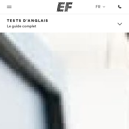
FR
TESTS D'ANGLAIS
Le guide complet
Accueil
Programmes
Bureaux
A
EF
propos
recrute
Bienvenue
Nos offres
Trouver un
chez EF
bureau
de
Rejoignez
nos
nous
équipes
Qui
sommes-
nous ?