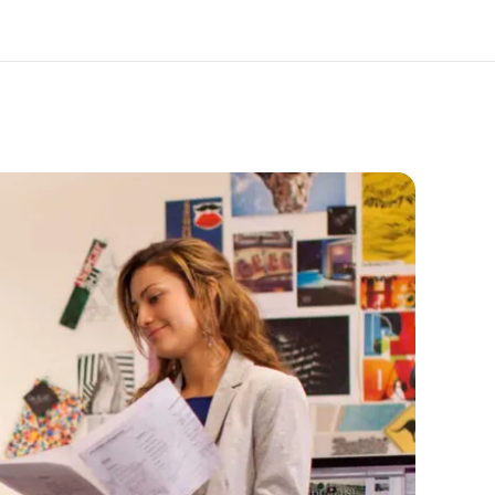
os de nous
EF recrute
mmes-nous ?
Rejoignez nos équipes