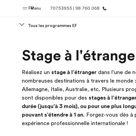
FR
Menu
70753953 | 98 760 068
Tous les programmes EF
Accueil
Progra
Stage à l'étrange
Bienvenue chez EF
Nos off
Réalisez un
stage à l’étranger
dans l'une de 
nombreuses destinations à travers le monde 
Allemagne, Italie, Australie, etc. Plusieurs p
sont disponibles pour des
stages à l’étrange
durée (jusqu’à 3 mois), ou pour une plus long
pouvant s'étendre à 1 an
. Forgez-vous dès à 
expérience professionnelle internationale !