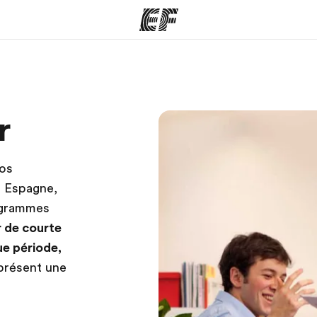
mmes
Bureaux
A prop
r
res
Trouver un bureau
Qui so
nos
: Espagne,
rogrammes
r de courte
ue période,
présent une