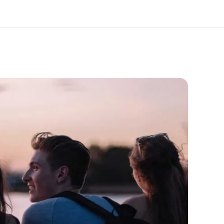
os de nous
EF recrute
mmes-nous ?
Rejoignez nos équipes