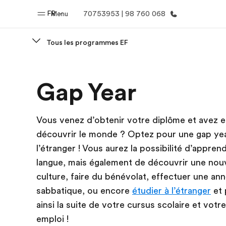
FR
Menu
70753953 | 98 760 068
Tous les programmes EF
Accueil
Progra
Gap Year
Bienvenue chez EF
Nos off
Vous venez d’obtenir votre diplôme et avez e
découvrir le monde ? Optez pour une gap yea
l’étranger ! Vous aurez la possibilité d’appren
langue, mais également de découvrir une nouv
culture, faire du bénévolat, effectuer une an
sabbatique, ou encore
étudier à l’étranger
et 
ainsi la suite de votre cursus scolaire et votre
emploi !