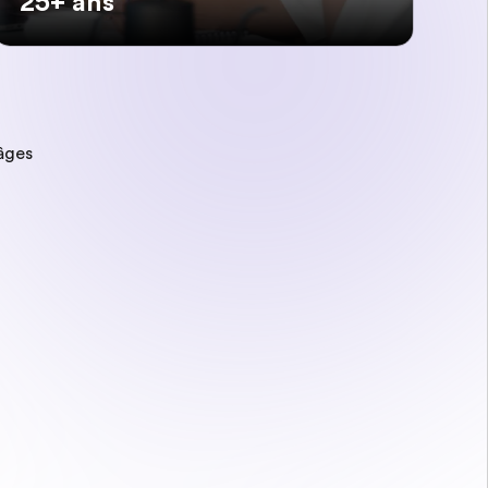
25+ ans
âges