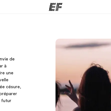
mmes
Bureaux
A prop
res
Trouver un bureau
Qui so
nvie de
r à
dre une
elle
née césure,
préparer
 futur