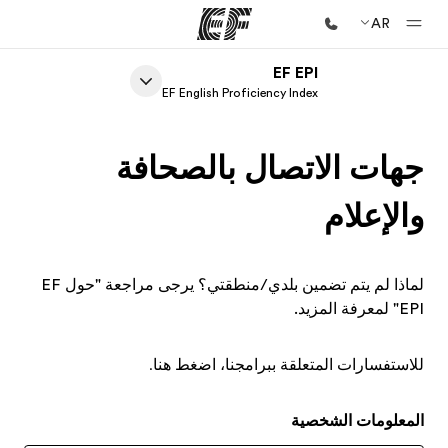
AR
EF EPI
الصفحة الرئيسية
EF English Proficiency Index
أهلا بكم في إي أف
جهات الاتصال بالصحافة
برامج
شاهد كل ما نقوم به
والإعلام
مكاتب
أعثر على مكتب قريب منك
لماذا لم يتم تضمين بلدي/منطقتي؟ يرجى مراجعة
"حول EF
EPI"
لمعرفة المزيد.
نبذة عنا
من نحن
للاستفسارات المتعلقة ببرامجنا،
اضغط هنا.
وظائف
إنضم إلى الفريق
المعلومات الشخصية