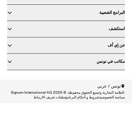
ط
Central
Centr