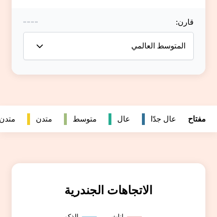
متدن
متدن جداً