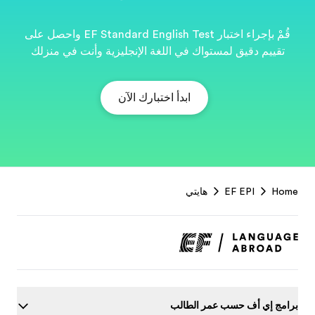
قُمْ بإجراء اختبار EF Standard English Test واحصل على
نت في منزلك
EF
Footer