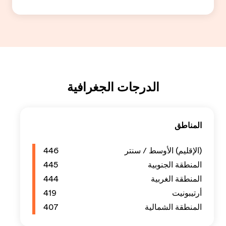
446
445
444
419
407