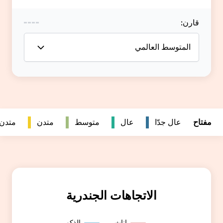
متدن
متدن جداً