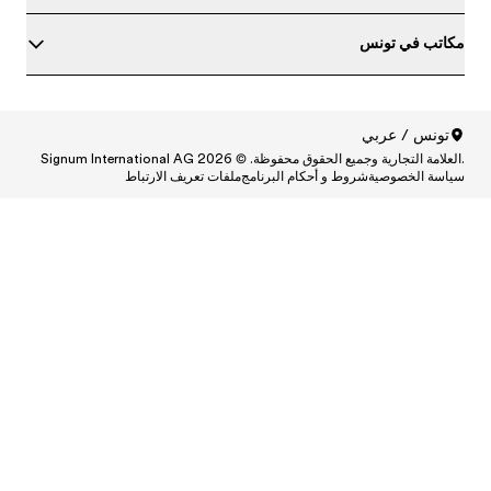
ط
Central
Centr
Cen
Central
Centra
Centr
Ce
Central and South A
Central