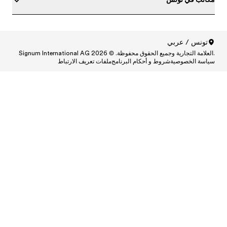
ط
Central
Centr
Cen
Central
Centra
Centr
Ce
Central and South A
Central