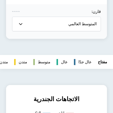
متدن
متدن جداً