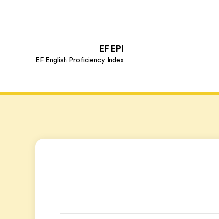
EF EPI
EF English Proficiency Index
ذة عنا
وظائف
ن نحن
إنضم إلى الفريق