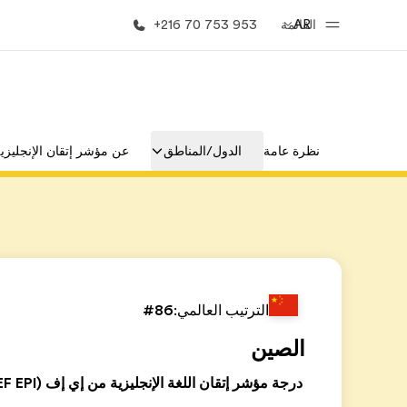
AR
القائمة
+216 70 753 953
الصفحة الرئيسية
برامج
نظرة عامة
الدول/المناطق
عن مؤشر إتقان الإنجليزي
أهلا بكم في إي أف
شاهد كل ما ن
الترتيب العالمي:
#86
الصين
درجة مؤشر إتقان اللغة الإنجليزية من إي إف (EF EPI)