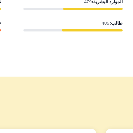
الموارد البشرية
:
ت
479
طالب
:
غ
489