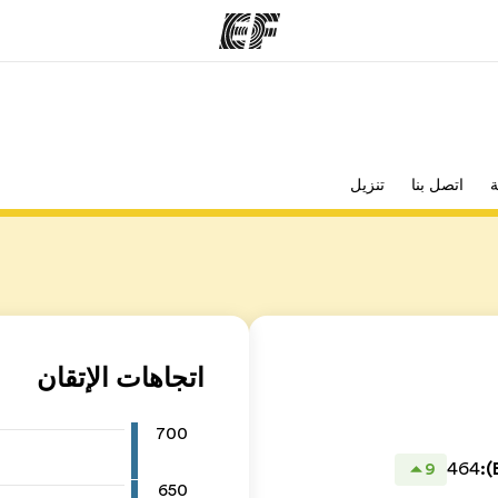
مكاتب
نب
ة
اتصل بنا
تنزيل
قوم به
أعثر على مكتب قريب منك
م
اتجاهات الإتقان
700
464
:
9
650