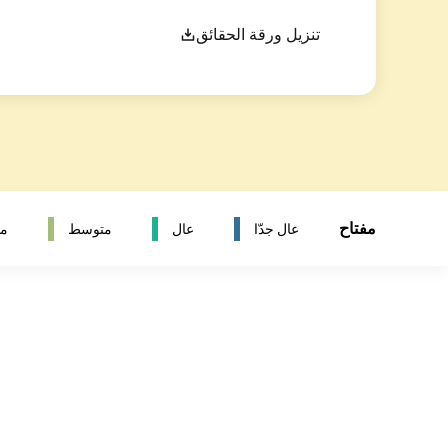
تنزيل ورقة الحقائق
مفتاح
عال جدّا
عال
متوسط
مت