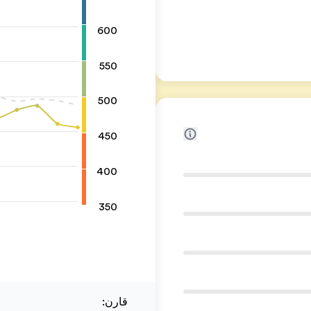
600
550
500
450
400
350
قارن
: