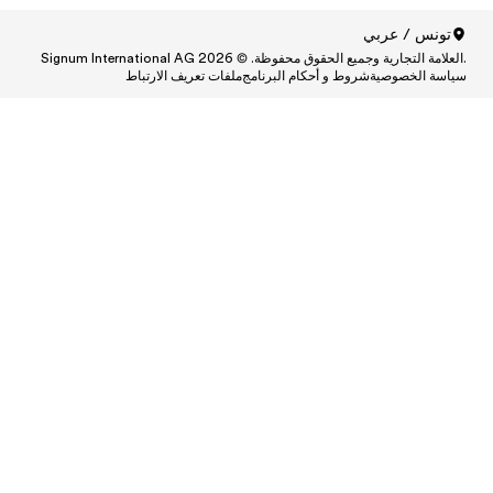
ط
Central
Centr
Cen
Central
Centra
Centr
Ce
Central and South A
Central