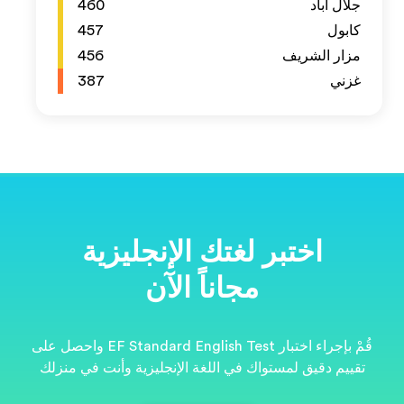
460
457
456
387
ية
قُمْ بإجراء اختبار EF Standard English Test واحصل على
نت في منزلك