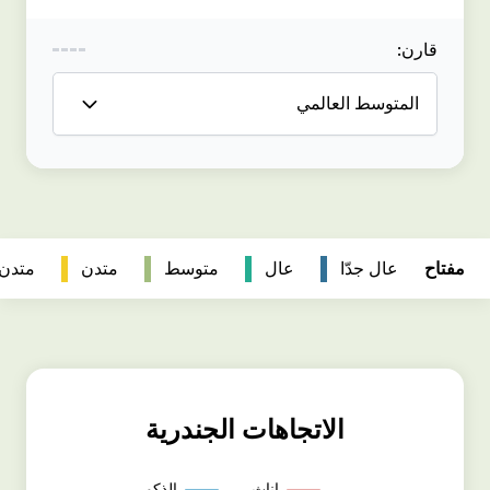
متدن
متدن جداً