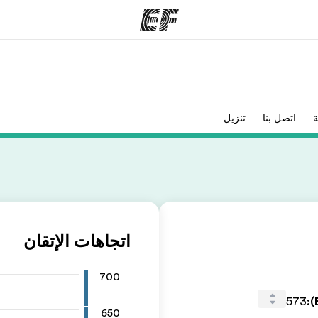
مكاتب
نب
ة
اتصل بنا
تنزيل
قوم به
أعثر على مكتب قريب منك
م
اتجاهات الإتقان
700
573
:
650