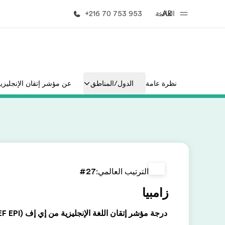
AR
القائمة
+216 70 753 953
الصفحة الرئيسية
برامج
نظرة عامة
الدول/المناطق
عن مؤشر إتقان الإنجليزي
أهلا بكم في إي أف
شاهد كل ما ن
الترتيب العالمي:
#27
زامبيا
درجة مؤشر إتقان اللغة الإنجليزية من إي إف (EF EPI)