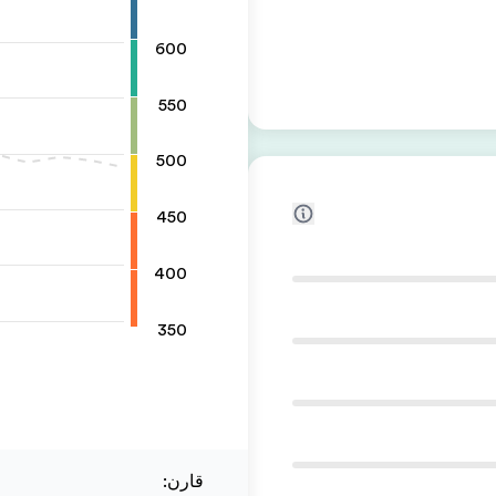
600
550
500
450
400
350
قارن
: